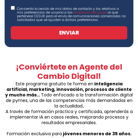
Consiento la cesión de mis datos de contacto y los relativos a
mis preferencias de usuario a las
empresas del grupo
al que
pertenece CESUR para el envío de comunicaciones comerciales no
solicitadas que se ajusten a dichas preferencias.
ENVIAR
¡Conviértete en Agente del
Cambio Digital!
Este programa gratuito te forma en
inteligencia
artificial, marketing, innovación, procesos de cliente
y mucho más…
Todo enfocado a la transformación digital
de pymes, una de las competencias más demandadas en
la actualidad
.
A través de formación práctica y certificada, aprenderás a
implementar IA en casos reales, mejorando procesos y
resultados empresariales.
Formación exclusiva para
jóvenes menores de 35 años.