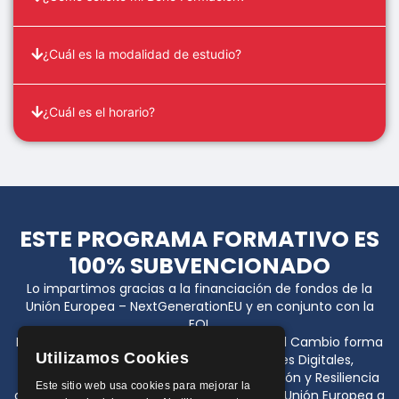
¿Cuál es la modalidad de estudio?
¿Cuál es el horario?
ESTE PROGRAMA FORMATIVO ES
100% SUBVENCIONADO
Lo impartimos gracias a la financiación de fondos de la
Unión Europea – NextGenerationEU y en conjunto con la
EOI.
El programa Generación Digital Agentes del Cambio forma
Utilizamos Cookies
parte del Plan Nacional de Capacidades Digitales,
enmarcado dentro del Plan de Recuperación y Resiliencia
Este sitio web usa cookies para mejorar la
del Gobierno de España y financiado por la Unión Europea a